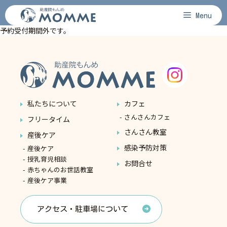
コ
Menu
ン
予約受付期間外です。
テ
ン
ツ
へ
ス
キ
ッ
私たちについて
カフェ
プ
さんさんカフェ
フリータイム
さんさん教室
産後ケア
感染予防対策
産後ケア
授乳育児相談
お問合せ
赤ちゃんのお世話教室
産後ケア事業
アクセス・駐車場について