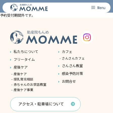
コ
Menu
ン
予約受付期間外です。
テ
ン
ツ
へ
ス
キ
ッ
私たちについて
カフェ
プ
さんさんカフェ
フリータイム
さんさん教室
産後ケア
感染予防対策
産後ケア
授乳育児相談
お問合せ
赤ちゃんのお世話教室
産後ケア事業
アクセス・駐車場について