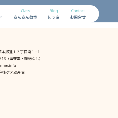
e
Class
Blog
Contact
さんさん教室
にっき
お問合せ
区本郷通１３丁目南１−１
7-7513（留守電・転送なし）
mme.info
 産後ケア助産院