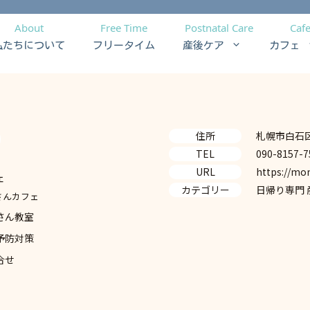
About
Free Time
Postnatal Care
Caf
私たちについて
フリータイム
産後ケア
カフェ
住所
札幌市白石
TEL
090-815
URL
https://mo
ェ
カテゴリー
日帰り専門
さんカフェ
さん教室
予防対策
合せ