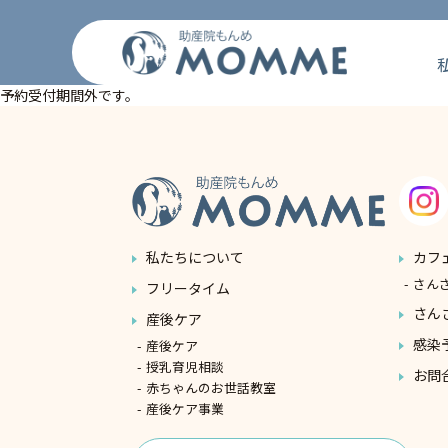
コ
ン
テ
ン
予約受付期間外です。
ツ
へ
ス
キ
ッ
プ
私たちについて
カフ
さん
フリータイム
さん
産後ケア
感染
産後ケア
授乳育児相談
お問
赤ちゃんのお世話教室
産後ケア事業