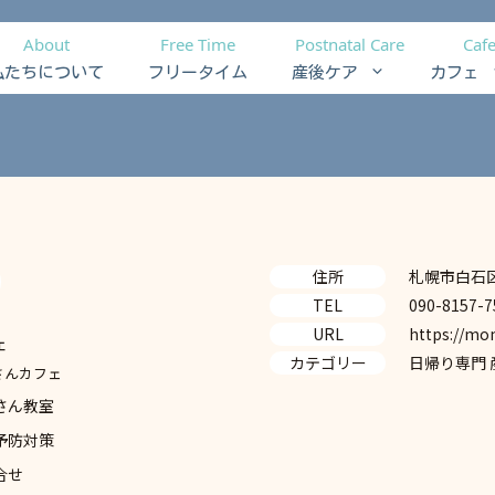
About
Free Time
Postnatal Care
Caf
私たちについて
フリータイム
産後ケア
カフェ
住所
札幌市白石
TEL
090-815
URL
https://mo
ェ
カテゴリー
日帰り専門
さんカフェ
さん教室
予防対策
合せ