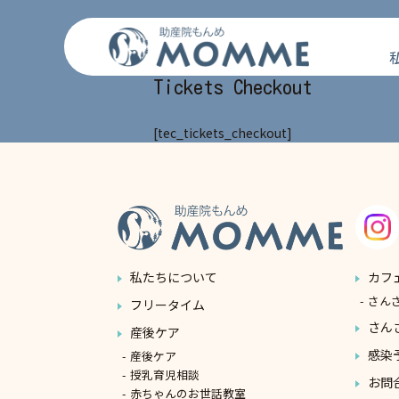
コ
ン
テ
ン
Tickets Checkout
ツ
へ
[tec_tickets_checkout]
ス
キ
ッ
プ
私たちについて
カフ
さん
フリータイム
さん
産後ケア
感染
産後ケア
授乳育児相談
お問
赤ちゃんのお世話教室