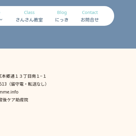
e
Class
Blog
Contact
さんさん教室
にっき
お問合せ
区本郷通１３丁目南１−１
7-7513（留守電・転送なし）
mme.info
 産後ケア助産院