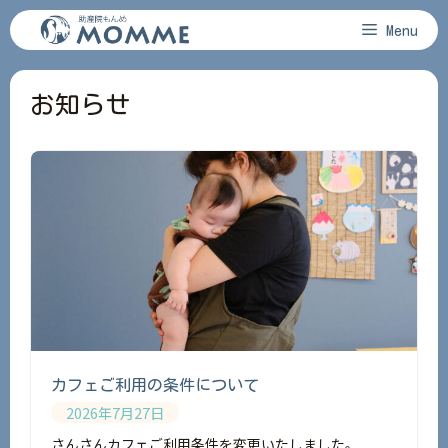
コ
Menu
ン
テ
ン
お知らせ
ツ
へ
ス
キ
ッ
プ
カフェご利用の条件について
2026年7月27日
さんさんカフェご利用条件を変更いたしました。