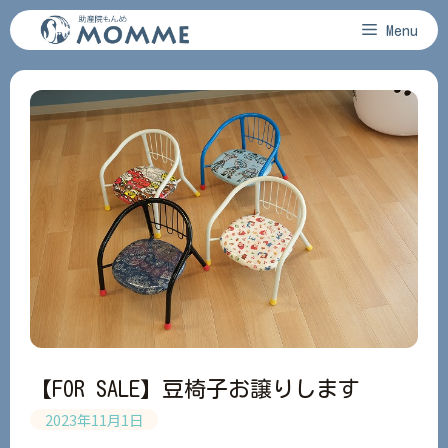
コ
Menu
ン
テ
ン
ツ
へ
ス
キ
ッ
プ
【FOR SALE】豆椅子お譲りします
2023年11月1日