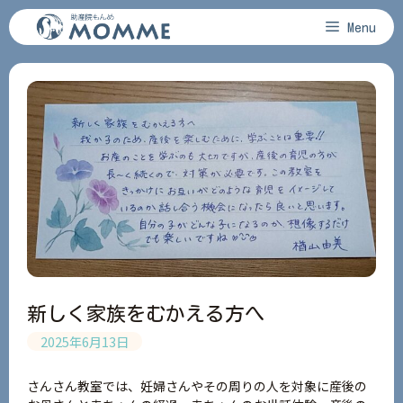
コ
Menu
ン
テ
ン
ツ
へ
ス
キ
ッ
プ
新しく家族をむかえる方へ
2025年6月13日
さんさん教室では、妊婦さんやその周りの人を対象に産後の