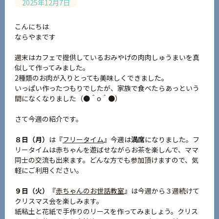
2025年12月7日
こんにちは
ならやまです
週末はカフェで提供しているおみやげの肉肉しゅうまいを真
似して作ってみました。
2種類のお肉が入りとっても美味しくできました。
いっぱい作ったつもりでしたが、家族で食べたらあっという
間になくなりました（●＾o＾●）
さて今週の紹介です。
８日（月）
は『
フリータイム
』今週は
満席
になりました。フ
リータイムは赤ちゃんを遊ばせながらお茶を楽しんで、ママ
同士の交流も出来ます。どんな方でも参加頂けますので、気
軽にご利用ください。
９日（火）
『
赤ちゃんのお世話教室
』は今週から３週続けて
クリスマス会を楽しみます。
紙粘土と花紙で手作りのリースを作ってみましょう。クリス