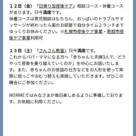
１２日（金）
『
日帰り型産後ケア
』相談コース・休養コース
があります。只今
満席
です。
休養コースは育児相談はもちろん、おっぱいのトラブルやマ
ッサージが終わったら奥のお部屋で自分タイム♪ランチまで
ゆっくりお休みください。※
札幌市産後ケア事業
・
恵庭市産
後ケア事業
利用可
１３日（土）
『
さんさん教室
』只今
満席
です。
これからパパ・ママになる方へ「赤ちゃんと夫婦3人で、どう
やって産後を乗り越えていくのか」を中心にお話いたしま
す。また、赤ちゃんのお世話の仕方などをお人形を使って実
際に抱っこやおむつ替えも実践していただきます。ぜひこの
機会にご参加ください。
MOMMEではみなさまが毎日楽しめるように準備しておりま
す。お気軽に利用ください。