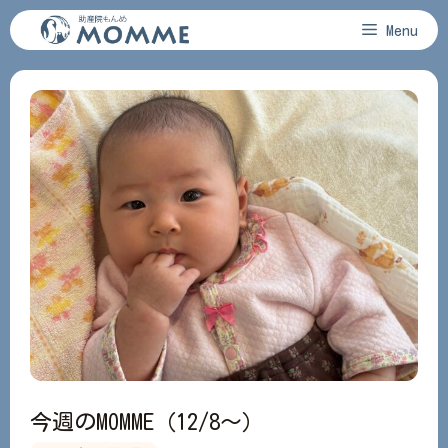
コ
Menu
ン
テ
ン
ツ
へ
ス
キ
ッ
プ
今週のMOMME（12/8～）