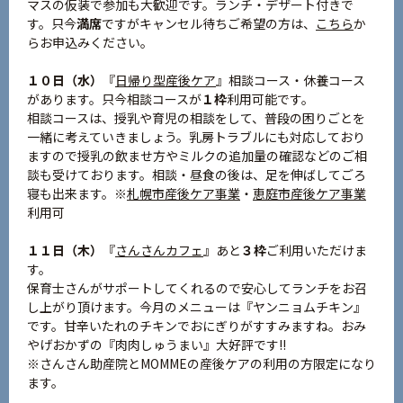
マスの仮装で参加も大歓迎です。ランチ・デザート付きで
す。只今
満席
ですがキャンセル待ちご希望の方は、
こちら
か
らお申込みください。
１０日（水）
『
日帰り型産後ケア
』相談コース・休養コース
があります。只今相談コースが
１枠
利用可能です。
相談コースは、授乳や育児の相談をして、普段の困りごとを
一緒に考えていきましょう。乳房トラブルにも対応しており
ますので授乳の飲ませ方やミルクの追加量の確認などのご相
談も受けております。相談・昼食の後は、足を伸ばしてごろ
寝も出来ます。※
札幌市産後ケア事業
・
恵庭市産後ケア事業
利用可
１１日（木）
『
さんさんカフェ
』あと
３枠
ご利用いただけま
す。
保育士さんがサポートしてくれるので安心してランチをお召
し上がり頂けます。今月のメニューは『ヤンニョムチキン』
です。甘辛いたれのチキンでおにぎりがすすみますね。おみ
やげおかずの『肉肉しゅうまい』大好評です!!
※さんさん助産院とMOMMEの産後ケアの利用の方限定になり
ます。