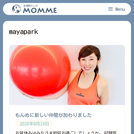
コ
Menu
ン
テ
ン
mayapark
ツ
へ
ス
キ
ッ
プ
もんめに新しい仲間が加わりました
2020年8月14日
お盆休みはみなさま如何お過ごしでしょうか。 記録班