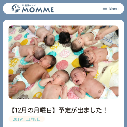
コ
Menu
ン
テ
ン
ツ
へ
ス
キ
ッ
プ
【12月の月曜日】予定が出ました！
2019年11月8日